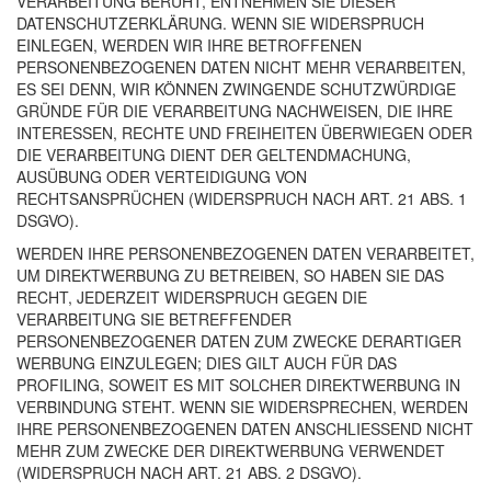
VERARBEITUNG BERUHT, ENTNEHMEN SIE DIESER
DATENSCHUTZERKLÄRUNG. WENN SIE WIDERSPRUCH
EINLEGEN, WERDEN WIR IHRE BETROFFENEN
PERSONENBEZOGENEN DATEN NICHT MEHR VERARBEITEN,
ES SEI DENN, WIR KÖNNEN ZWINGENDE SCHUTZWÜRDIGE
GRÜNDE FÜR DIE VERARBEITUNG NACHWEISEN, DIE IHRE
INTERESSEN, RECHTE UND FREIHEITEN ÜBERWIEGEN ODER
DIE VERARBEITUNG DIENT DER GELTENDMACHUNG,
AUSÜBUNG ODER VERTEIDIGUNG VON
RECHTSANSPRÜCHEN (WIDERSPRUCH NACH ART. 21 ABS. 1
DSGVO).
WERDEN IHRE PERSONENBEZOGENEN DATEN VERARBEITET,
UM DIREKTWERBUNG ZU BETREIBEN, SO HABEN SIE DAS
RECHT, JEDERZEIT WIDERSPRUCH GEGEN DIE
VERARBEITUNG SIE BETREFFENDER
PERSONENBEZOGENER DATEN ZUM ZWECKE DERARTIGER
WERBUNG EINZULEGEN; DIES GILT AUCH FÜR DAS
PROFILING, SOWEIT ES MIT SOLCHER DIREKTWERBUNG IN
VERBINDUNG STEHT. WENN SIE WIDERSPRECHEN, WERDEN
IHRE PERSONENBEZOGENEN DATEN ANSCHLIESSEND NICHT
MEHR ZUM ZWECKE DER DIREKTWERBUNG VERWENDET
(WIDERSPRUCH NACH ART. 21 ABS. 2 DSGVO).